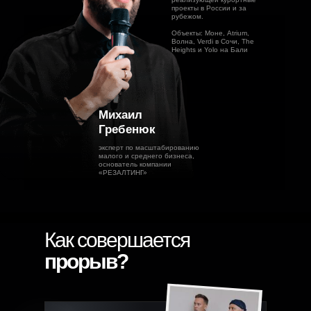
проекты в России и за
рубежом.
Объекты: Моне, Atrium,
Волна, Verdi в Сочи, The
Heights и Yolo на Бали
Михаил
Гребенюк
эксперт по масштабированию
малого и среднего бизнеса,
основатель компании
«РЕЗАЛТИНГ»
Как совершается
прорыв?