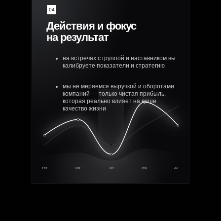
04
Действия и фокус
на результат
на встречах с группой и наставником вы
калибруете показатели и стратегию
мы не меряемся выручкой и оборотами
компаний — только чистая прибыль,
которая реально влияет на ваше
качество жизни
20+ участников
уже пробили планку
в 10 млн ₽ чистой прибыли