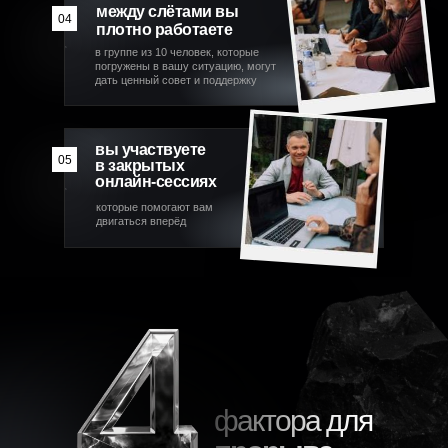
между слётами вы
04
плотно работаете
в группе из 10 человек, которые
погружены в вашу ситуацию, могут
дать ценный совет и поддержку
вы участвуете
05
в закрытых
онлайн-сессиях
которые помогают вам
двигаться вперёд
фактора для