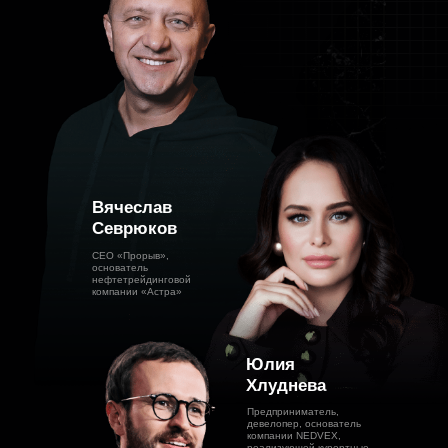
Вячеслав
Севрюков
СЕО «Прорыв»,
основатель
нефтетрейдинговой
компании «Астра»
Юлия
Хлуднева
Предприниматель,
девелопер, основатель
компании NEDVEX,
реализующей курортные