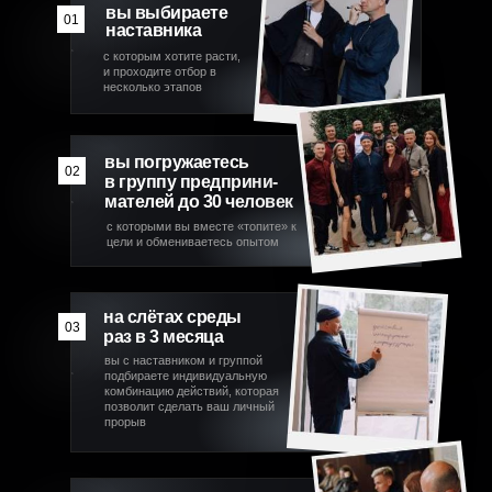
вы выбираете
01
наставника
с которым хотите расти,
и проходите отбор в
несколько этапов
вы погружаетесь
02
в группу предприни-
мателей до 30 человек
с которыми вы вместе «топите» к
цели и обмениваетесь опытом
на слётах среды
03
раз в 3 месяца
вы с наставником и группой
подбираете индивидуальную
комбинацию действий, которая
позволит сделать ваш личный
прорыв