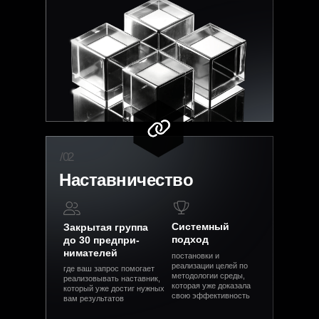
/02
Наставничество
Системный
Закрытая группа
подход
до 30 предпри­
нимателей
постановки и
реализации целей по
где ваш запрос помогает
методологии среды,
реализовывать наставник,
которая уже доказала
который уже достиг нужных
свою эффективность
вам результатов