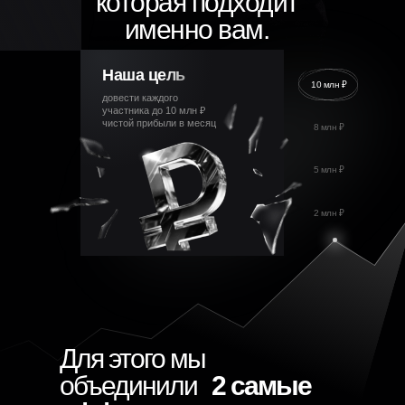
которая подходит
именно вам.
Наша цель
10 млн ₽
довести каждого
участника до 10 млн ₽
чистой прибыли в месяц
8 млн ₽
5 млн ₽
2 млн ₽
Для этого мы
объединили
2 самые