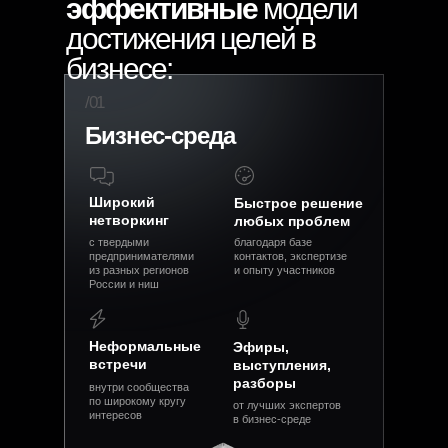
эффективные
модели
достижения целей в
бизнесе:
/01
Бизнес-среда
Широкий
Быстрое решение
нетворкинг
любых проблем
с твердыми
благодаря базе
предпринимателями
контактов, экспертизе
из разных регионов
и опыту участников
России и ниш
Неформальные
Эфиры,
встречи
выступления,
разборы
внутри сообщества
по широкому кругу
от лучших экспертов
интересов
в бизнес-среде