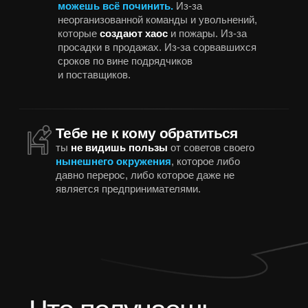
тормозит твой рост
и как ты можешь решить это с нами
Поймешь отличие бизнес-
среды Прорыв от
остальных,
про которые ты слышал
Кому нужен
"Прорыв" ?
/01
/02
ты уже зарабатываешь
у тебя есть амбиция
от 1 миллиона
выйти на
5–10
чистыми в месяц
миллионов
и больше
/03
/04
ты понимаешь, что сам
ты не ищешь
уже
не вытягиваешь
тусовку, а ищешь
масштаб
твердый результат