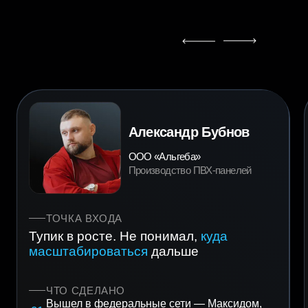
Листайте
вправо >