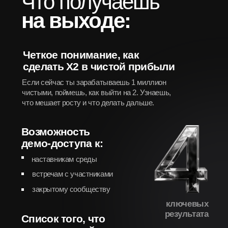
/05
ты хочешь быть
среди тех,
кто растет,
а не тормозит
+
Почему это ценно?
Потому что без чёткого понимания
своих «узких мест» и проблем
масштабироваться невозможно —
они съедают твоё время, энергию и
деньги прямо сейчас. На экскурсии
мы вместе найдём именно эти точки
утечки, поможем их локализовать и
выстроим стратегию: с средой или
без — выбор твой.
М
ы
н
е
р
а
б
о
т
а
е
м
с
о
в
с
е
м
и
.