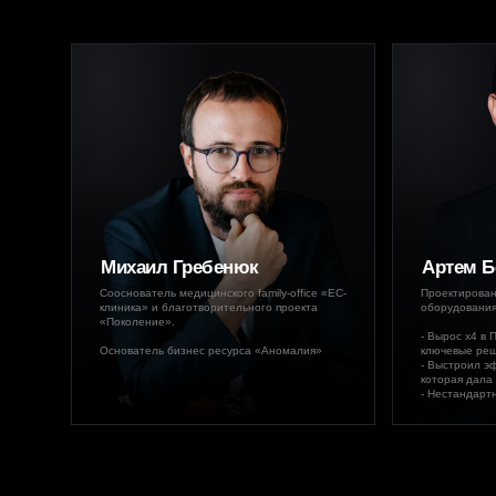
Листайте
вправо >
Михаил Гребенюк
Артем Б
Сооснователь медицинского family-office «ЕС-
Проектирован
клиника» и благотворительного проекта
оборудования
«Поколение».
- Вырос х4 в
Основатель бизнес ресурса «Аномалия»
ключевые ре
- Выстроил э
которая дала
- Нестандарт