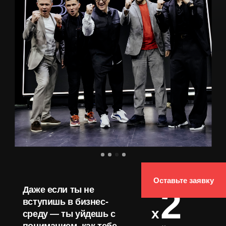
Оставьте заявку
2
Даже если ты не
вступишь в бизнес-
х
среду — ты уйдешь с
пониманием, как тебе
по чистой прибыли.
сделать
Зарабатываешь
1 млн
чистыми, поймешь как
именно тебе
выйти на
2+ млн
ежемесячно