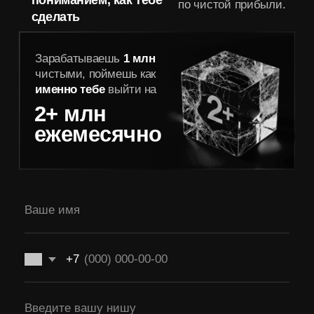
+7
Я согласен на
обработку персональных данных
Я согласен на
получение рекламной рассылки
Я согласен с
соглашением о конфиденциальности
Записаться
Для предпринимателей c доходом от 1 млн рублей
Тебе надоело
что как только у тебя всё начинает
получаться — в бизнесе что-то
снова идёт
не так
.
Кассовый разрыв, низкая чистая
прибыль, уход ключевого сотрудника...
После чего ты
откатываешься назад на