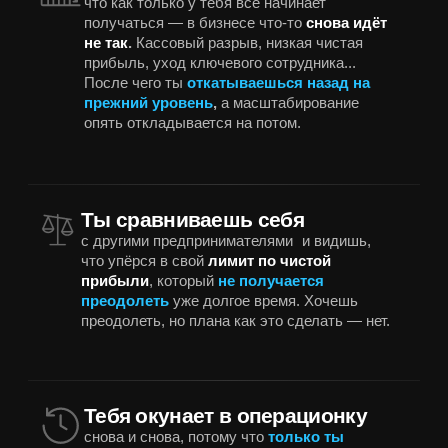
является предпринимателями.
Ч
т
о
п
о
л
у
ч
а
е
ш
ь
н
а
в
ы
х
о
д
е
:
Четкое понимание, как
сделать X2 в чистой прибыли
Если сейчас ты зарабатываешь 1 миллион
чистыми, поймешь, как выйти на 2. Узнаешь,
что мешает росту и что делать дальше.
Возможность
демо-доступа к:
наставникам среды
встречам с участниками
закрытому сообществу
ключевых
результата
Список того, что