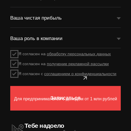
прежний уровень
,
а
масштабирование
опять откладывается на
потом.
Ты сравниваешь себя
с другими предпринимателями и видишь,
что
упёрся в свой
лимит по чистой
прибыли
, который
не получается
преодолеть
уже долгое время. Хочешь
преодолеть, но плана как это сделать — нет.
Тебя окунает в
операционку
снова и снова, потому что
только ты
можешь всё починить.
Из-за
неорганизованной команды и увольнений,
которые
создают хаос
и
пожары. Из-за
просадки в
продажах. Из-за сорвавшихся
сроков по
вине подрядчиков
и
поставщиков.
Тебе не к кому обратиться
ты
не видишь пользы
от советов своего
нынешнего окружения
, которое либо
давно перерос, либо которое даже не