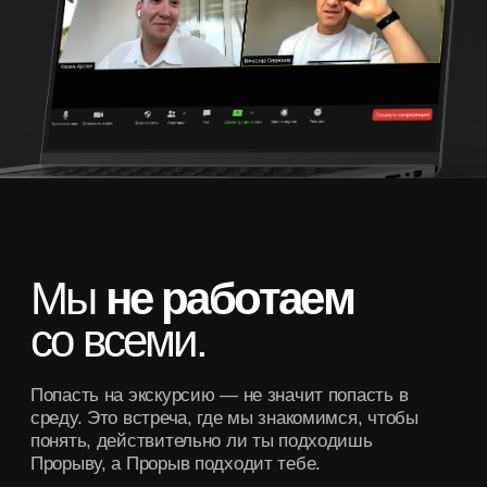
Ф
о
р
м
а
т
:
Длительность —
45 минут
01
Место проведения —
Zoom
02
Участие в экскурсии
бесплатное
03
*Все остальные мероприятия по персональному
приглашению от куратора среды
Места ограничены.
Только для
Мы не запускаем
предпринимателей
от
массово
1 млн
чистыми
Запишись на