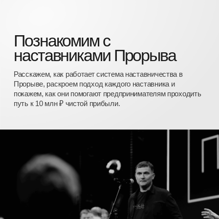
/04
Возможность получить
разбор от наставника
Прорыва
Если по итогам экскурсии мы поймем, что ваш бизнес
готов к росту вместе с Прорывом, вы получите
возможность лично встретиться с наставником, обсудить
развитие своей компании и понять, каким он видит ваш
путь к 10 млн ₽ чистой прибыли. Если пока Прорыв не
ваш следующий этап, расскажем, какие шаги помогут
подготовить ваш бизнес к следующему этапу роста.
Эта экскурсия
для вас, если:
Вы понимаете, что посредственность —
не для вас.
Вам НАДО больше: сильнее