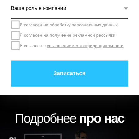
с
чистой прибылью от
10 до 50 млн ₽
в
месяц.
Именно поэтому в Прорыве мы работаем не только
над ростом прибыли, но и над изменением роли
предпринимателя, системы управления, команды и
качества принимаемых решений — тем
фундаментом, без которого невозможно устойчиво
перейти на следующий уровень.
Твой следующий