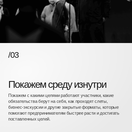
бизнес, сильнее результаты, сильнее
масштаб.
Вы строите белый, законный бизнес и
играете вдолгую.
Вы готовы услышать честную обратную
связь
о своем бизнесе, даже если она
окажется неудобной.
Вы понимаете, что на каждом уровне
прибыли — свои задачи, свои правила
игры и свои решения.
То, что помогло
заработать первый миллион, не поможет
заработать десять.
Вы хотите посмотреть, как
предприниматели, которые уже прошли
этот путь, принимают решения и за счет
чего растут быстрее.
Ваш бизнес уже приносит от 1 млн ₽
чистой прибыли в месяц.
Вы понимаете, что большинство ответов
на ваши вопросы уже существуют.
Кто-то
до вас уже проходил через эти задачи,
ошибки и кризисы роста — и вы хотите
увидеть, как они их решали.