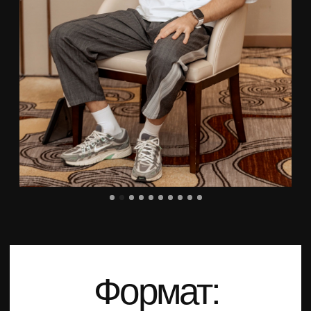
Наставники
Наставничество – одна из ключевых основ
Прорыва.
Мы верим, что самый быстрый способ пройти
новый этап развития бизнеса – учиться у тех,
кто уже его прошёл.
Все наставники Прорыва действующие
предприниматели с чистой прибылью от 10+
млн ₽.
Среда