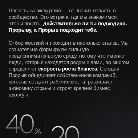
Я согласен на
получение рекламной рассылки
Я согласен с
соглашением о конфиденциальности
Записаться
Подробнее
про нас
/01
Прорыв — закрытая среда
предпринимателей с
чистой прибылью от 1 до 10 млн ₽
в месяц,
которое помогает участникам качественно
улучшить свою жизнь, начиная с роста чистой прибыли.
Это второй уровень предпринимательской экосистемы
Михаила Гребенюка, созданный для тех, кто уже доказал,
что умеет строить бизнес, и теперь готов перейти на
следующий уровень масштаба.