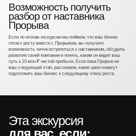
[производство
и строительство]
[оптовая и розничная
торговля]
[неэтичные и
неэкологичные
ниши]