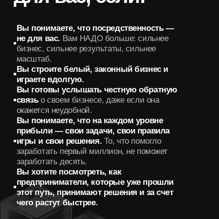
Формат:
Длительность —
45 минут
01
Место проведения —
Zoom
02
Участие в экскурсии
бесплатное
03
*Все остальные мероприятия по персональному
приглашению от куратора сообщества
Места ограничены.
Только для
Мы не запускаем
предпринимателей
от
массово