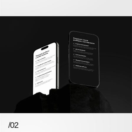
/03
Покажем среду изнутри
Покажем с какими целями работают участники, какие
обязательства берут на себя, как проходят слеты,
бизнес-экскурсии и другие закрытые форматы, которые
помогают предпринимателям быстрее расти и достигать
поставленных целей.