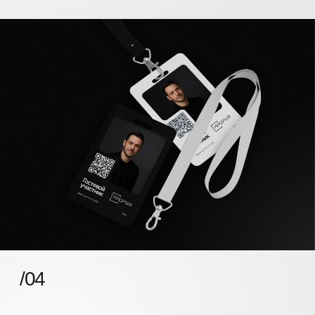
Мы
не работаем
со всеми
Попасть на экскурсию — не значит попасть в
сообщество. Это встреча, где мы знакомимся,
чтобы понять,
действительно ли ты подходишь
Прорыву, а Прорыв подходит тебе.
Отбор жесткий и проходит в несколько этапов. Мы
сознательно формируем сильную
предпринимательскую среду, потому что именно
люди, которые находятся рядом с вами, во многом
определяют
скорость роста бизнеса.
Сегодня
Прорыв объединяет собственников компаний,
которые создают рабочие места, развивают
экономику страны и строят крепкий бизнес
вдолгую.