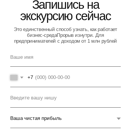
Декларации
Главный результат каждого слёта, это
персональный план действий предпринимателя
на ближайшие три месяца.
Во время разбора предприниматель получает
десятки веток роста от наставника и участников
группы. По итогам обсуждения наставник
выделяет наиболее важные точки роста и
формирует декларацию на следующий квартал.
Прорыв готовит предпринимателя
к
следующему этапу роста —
Экспоненте,
личной группе Михаила
Гребенюка для предпринимателей