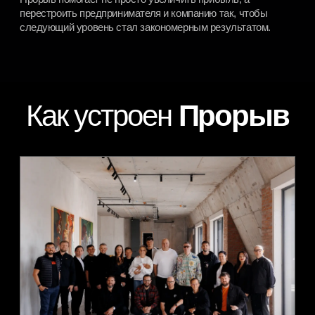
Что ты
Для кого
Что такое
получишь
экскурсия
Прорыв
Согласие на обработку персональных данных
Согласие на получение рекламной рассылки
Соглашение о конфиденциальности
ИП Гребенюк Михаил Сергеевич
ИНН 772394411530
ОГРН: 315774600443662109559
Москва, ул. Новороссийская, дом 27, кв. 41
*Социальная сеть Instagram запрещена в России.
Meta признана экстремистской организацией, ее
деятельность в России запрещена.