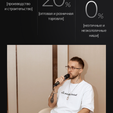
/02
Главная цель прорыва
Помочь каждому участнику выйти на
стабильные
10 млн ₽ чистой прибыли в месяц,
закрепиться на этом
уровне и подготовиться к следующему этапу роста внутри
экосистемы.
Прорыв помогает не просто увеличить прибыль, а
перестроить предпринимателя и компанию так, чтобы
следующий уровень стал закономерным результатом.
Как устроен
Прорыв